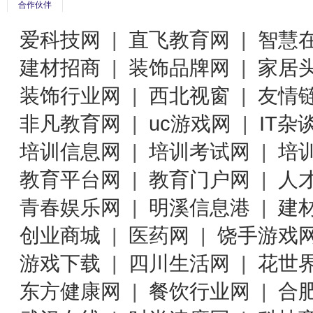
合作伙伴
爱科技网
|
直飞教育网
|
智慧
建材招商
|
装饰品牌网
|
家居
装饰行业网
|
西北视窗
|
友情
非凡教育网
|
uc游戏网
|
IT杂
培训信息网
|
培训考试网
|
培
教育平台网
|
教育门户网
|
人
青春娱乐网
|
明溪信息港
|
建
创业商城
|
医药网
|
饶手游戏
游戏下载
|
四川生活网
|
花世
东方健康网
|
餐饮行业网
|
合