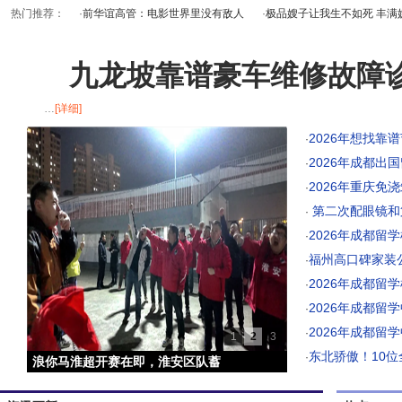
热门推荐：
·
前华谊高管：电影世界里没有敌人
·
极品嫂子让我生不如死 丰满
·
A股午盘怒涨有因 37股或错杀(名
九龙坡靠谱豪车维修故障
…
[详细]
2026年想找靠
·
2026年成都出
·
2026年重庆免
·
第二次配眼镜和
·
2026年成都留学
·
福州高口碑家装
·
2026年成都留
·
2026年成都留
·
2026年成都留
·
1
2
3
东北骄傲！10
·
Honda携全领域产品及安全技术成