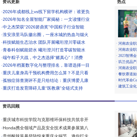
资讯更新
热点
·
2026年成都线上vs线下留学机构横评：谁更负
·
2026年知名全屋智能厂家揭秘：一文读懂行业
·
中之杰荣获“2026箬鼎奖”中国粽子行业智能
·
淮安浪里马队徽出圈，一座水城的热血与烟火
·
科技赋能生态治水 团队开展曦珩澄川零碳水
·
河南农业职
·
青春科创赋能碧水 曦珩澄川打造零碳智能水
·
河南农业职
·
2023智博
·
端午粽子大战，中之杰选择“赌真心”！消费
·
玑兰优品产
·
2026年档案数字化与整理排名，靠谱选择一目
·
河南农业职
·
重庆儿童身高干预机构费用怎么算？不是只看
·
餐饮赛道如
·
孤独症筛查测评不是只给结论：重庆博爱儿康
·
时代革命Conn
·
建筑工业化
·
重庆打造发育障碍儿童“医教康”全链式支持
资讯回顾
·
重庆城市科技学院与克那维环保科技共筑非开
·
Honda携全领域产品及安全技术成果参展第八
·
贵州酸辣风暴登陆悦来重庆火锅节，邀你打卡