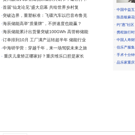
·
首届“仙龙论见”盛大启幕 共绘世界乡村复
·
中国中益互
·
突破边界，重塑标准：飞碟汽车以巴音布鲁克
·
陈昌银麻花
·
海辰储能高举“质量牌”，不拼速度也能赢？
·
约“惠”社
·
海辰储能累计出货量突破100GWh 高管称储能
·
携程旅行时
·
订单排到10月 工厂满产运转超半年 储能行业
·
中国人寿财
·
伯乐产服集
·
中海研学营：穿越千年，来一场驾驭未来之旅
·
手术十分钟
·
重庆儿童矫正哪家好？重庆维乐口腔是家长
·
品乐家重庆