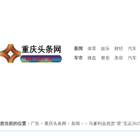
新闻
体育
娱乐
财经
汽车
车市
楼盘
整形
美容
汽车
您当前的位置：
广告
>
重庆头条网
>
新闻
> > 马爹利金燕赏“星”见证2