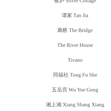
银庐 Silver Cottage
谭家 Tan Jia
廊桥 The Bridge
The River House
Tivano
同福社 Tong Fu She
五岳宫 Wu Yue Gong
湘上湘 Xiang Shang Xiang