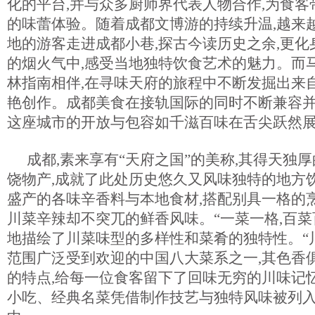
化的平台,并与众多厨师界代表人物合作,为食客
的味蕾体验。随着成都文博游的持续升温,越来
地的游客走进成都小巷,探古今读历史之余,更化
的烟火气中,感受当地独特饮食艺术的魅力。而
林指南相伴,在寻味天府的旅程中不断发掘出来
艳创作。成都美食在接轨国际的同时不断兼容并
这座城市的开放与包容如千滋百味在舌尖跃然
成都,素来享有“天府之国”的美称,其得天独
饶物产,成就了此处历史悠久又风味独特的地方
盛产的各味辛香料与本地食材,搭配别具一格的烹
川菜辛辣却不突兀的鲜香风味。“一菜一格,百菜
地描绘了川菜味型的多样性和菜肴的独特性。“
范围广泛受到欢迎的中国八大菜系之一,其色香
的特点,给每一位食客留下了回味无穷的川味记忆
小吃、经典名菜凭借制作技艺与独特风味被列