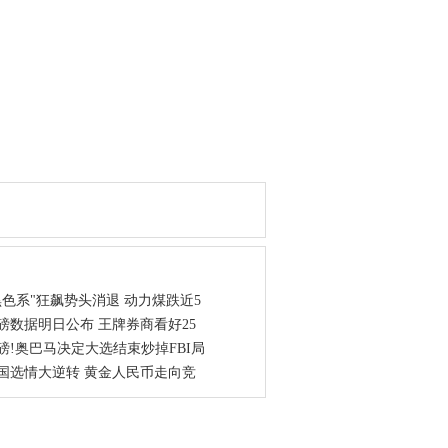
图推荐
点资讯
黑色系"狂飙势头消退 动力煤跌近5
磅数据明日公布 王牌券商看好25
磅!奥巴马决定大选结束炒掉FBI局
国选情大逆转 黄金人民币走向竞