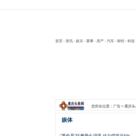
首页
- 资讯 - 娱乐 - 赛事 - 房产 - 汽车 - 财经 - 科
您所在位置：
广告
>
重庆头
娱体
·
"黑色系"狂飙势头消退 动力煤跌近5%